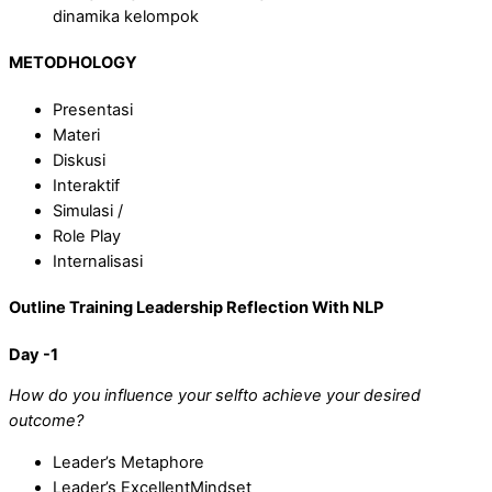
dinamika kelompok
METODHOLOGY
Presentasi
Materi
Diskusi
Interaktif
Simulasi /
Role Play
Internalisasi
Outline Training Leadership Reflection With NLP
Day -1
How do you influence your selft
o achieve your
desired
outcome?
Leader’s Metaphore
Leader’s ExcellentMindset