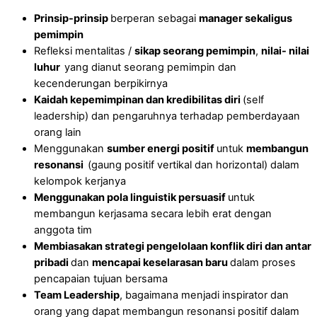
Prinsip-prinsip
berperan sebagai
manager sekaligus
p
emimpin
Refleksi mentalitas /
sikap seorang pemimpin
,
nilai- nilai
luhur
yang dianut seorang pemimpin dan
kecenderungan berpikirnya
K
aidah kepemimpinan dan kredibilitas diri
(self
leadership) dan pengaruhnya terhadap pemberdayaan
orang lain
Menggunakan
sumber energi positif
untuk
membangun
resonansi
(gaung positif vertikal dan horizontal) dalam
kelompok kerjanya
Menggunakan pola linguistik persuasif
untuk
membangun kerjasama secara lebih erat dengan
anggota tim
Membiasakan strategi pengelolaan konflik diri dan antar
pribadi
dan
mencapai keselarasan baru
dalam proses
pencapaian tujuan bersama
T
eam Leadership
, bagaimana menjadi inspirator dan
orang yang dapat membangun resonansi positif dalam