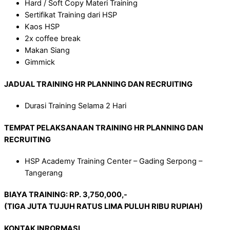
Hard / Soft Copy Materi Training
Sertifikat Training dari HSP
Kaos HSP
2x coffee break
Makan Siang
Gimmick
JADUAL
TRAINING
HR PLANNING DAN RECRUITING
Durasi Training Selama 2 Hari
TEMPAT PELAKSANAAN
TRAINING
HR PLANNING DAN
RECRUITING
HSP Academy Training Center – Gading Serpong –
Tangerang
BIAYA TRAINING: RP.
3
,
7
50,000,-
(T
IGA
JUTA
TUJUH
RATUS
LIMA PULUH
RIBU RUPIAH)
KONTAK INRORMASI