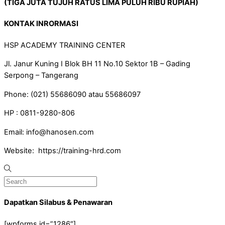
(T
IGA
JUTA
TUJUH
RATUS
LIMA PULUH
RIBU RUPIAH)
KONTAK INRORMASI
HSP ACADEMY TRAINING CENTER
Jl. Janur Kuning I Blok BH 11 No.10 Sektor 1B – Gading
Serpong – Tangerang
Phone: (021) 55686090 atau 55686097
HP : 0811-9280-806
Email: info@hanosen.com
Website: https://training-hrd.com
Dapatkan Silabus & Penawaran
[wpforms id=”1286″]